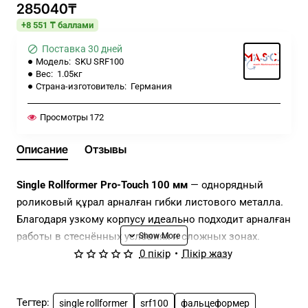
285040₸
+8 551 ₸ баллами
Поставка 30 дней
Модель:
SKU SRF100
Вес:
1.05кг
Страна-изготовитель:
Германия
Просмотры
172
Описание
Отзывы
Single Rollformer Pro-Touch 100 мм
— однорядный
роликовый құрал арналған гибки листового металла.
Благодаря узкому корпусу идеально подходит арналған
работы в стеснённых условиях и сложных зонах.
0 пікір
•
Пікір жазу
Особенности и преимущества:
Тегтер:
single rollformer
srf100
фальцеформер