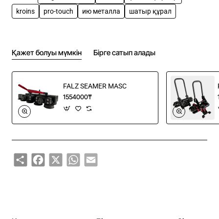
Компактный и прочный корпус
kroins
pro-touch
ию металла
шатыр құрал
Эргономичная рукоятка Pro-Touch арналған
удобства работы
Узкий корпус арналған гибки в ограниченных
Қажет болуы мүмкін
Бірге сатып алады
пространствах
Подходит арналған вогнутых и выпуклых изгибов
Угол гибки: до 100°
FALZ SEAMER MASC
Глубина вставки: 5–100 мм
1554000₸
Позволяет формировать профильные швы
благодаря увеличенному расстоянию между
роликами
Характеристики:
Share
Facebook
X
WhatsApp
Email
Глубина вставки: 100 мм
Салмақ: 1,05 кг