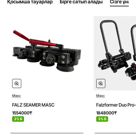
Қосымша тауарлар
Бірге сатып алады
Сізге ұнау
Masc
Masc
Новое
FALZ SEAMER MASC
Falzformer Duo Pro-
1554000₸
1848000₸
3% Б
3% Б