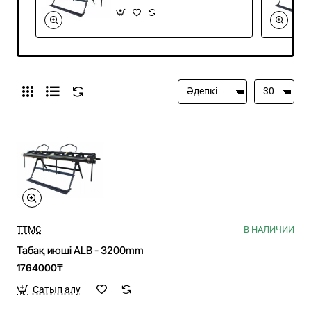
TTMC
В НАЛИЧИИ
Табақ июші ALB - 3200mm
1764000₸
Сатып алу