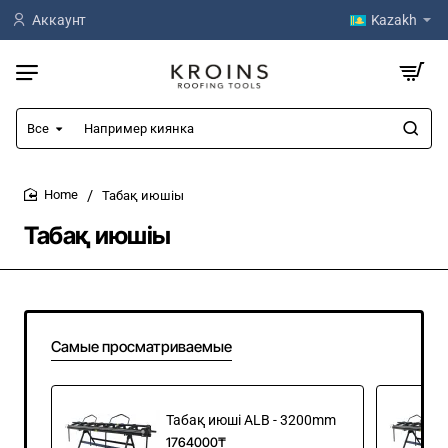
Аккаунт
Kazakh
Все
Например
киянка
Табақ июшіы
home
Табақ июшіы
Самые просматриваемые
Табақ июші ALB - 3200mm
1764000₸