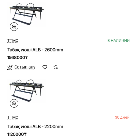
TTMC
В НАЛИЧИИ
Табақ июші ALB - 2600mm
1568000₸
Сатып алу
TTMC
30 дней
Табақ июші ALB - 2200mm
1120000₸