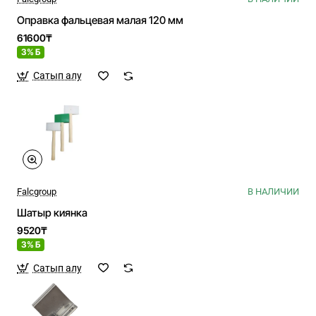
Оправка фальцевая малая 120 мм
61600₸
3% Б
Сатып алу
Falcgroup
В НАЛИЧИИ
Шатыр киянка
9520₸
3% Б
Сатып алу