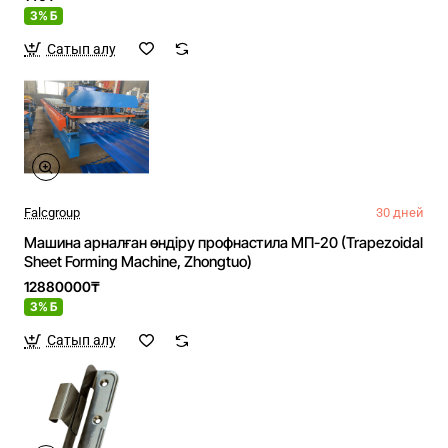
3% Б
Сатып алу
Falcgroup
30 дней
Машина арналған өндіру профнастила МП-20 (Trapezoidal
Sheet Forming Machine, Zhongtuo)
12880000₸
3% Б
Сатып алу