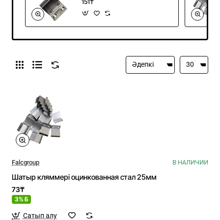
151₸
Falcgroup
В НАЛИЧИИ
Шатыр кляммері оцинкованная стал 25мм
73₸
3% Б
Сатып алу