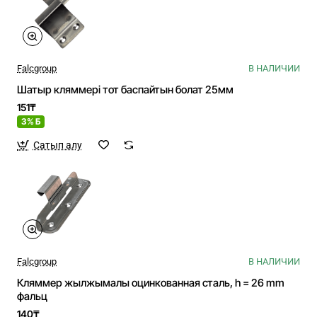
Falcgroup
В НАЛИЧИИ
Шатыр кляммері тот баспайтын болат 25мм
151₸
3% Б
Сатып алу
Falcgroup
В НАЛИЧИИ
Кляммер жылжымалы оцинкованная сталь, h = 26 mm
фальц
140₸