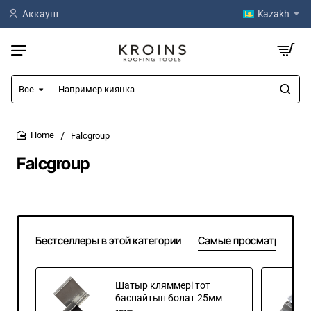
Аккаунт
Kazakh
Все
Например
киянка
Falcgroup
home
Falcgroup
Бестселлеры в этой категории
Самые просматривае
Шатыр кляммері тот
баспайтын болат 25мм