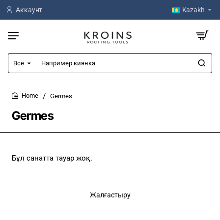
Аккаунт
Kazakh
Все
Например
киянка
Germes
home
Germes
Бұл санатта тауар жоқ.
Жалғастыру