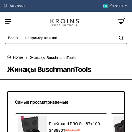
Аккаунт
Kazakh
Все
Например
киянка
Жинақы BuschmannTools
home
Жинақы BuschmannTools
Самые просматриваемые
PipeXpand PRO Set 87+100
348880₸
410480₸