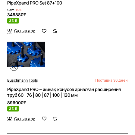
PipeXpand PRO Set 87+100
Save
-15%
348880₸
3% Б
Сатып алу
Buschmann Tools
Поставка 30 дней
PipeXpand PRO – жинақ конусов арналған расширения
труб 60 | 76 | 80 | 87 | 100 | 120 мм
896000₸
3% Б
Сатып алу