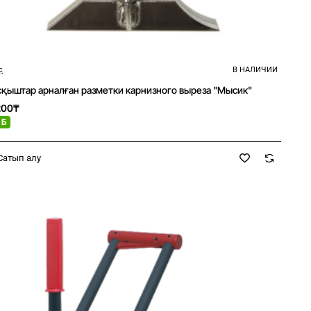
c
В НАЛИЧИИ
Новое
Қысқыштар арналған разметки карнизного выреза "Мысик"
200₸
 Б
Сатып алу