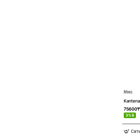
Masc
Kantena
75600₸
3% Б
Сат