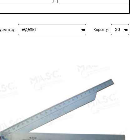
ұрыптау:
Көрсету: