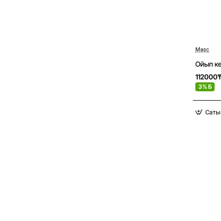
Masc
Ойып к
112000
3% Б
Саты