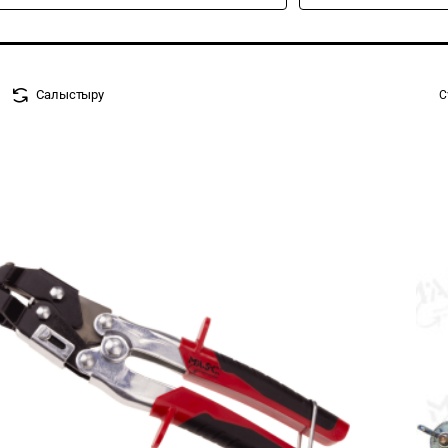
Салыстыру
С