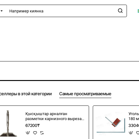
имер
а
селлеры в этой категории
Самые просматриваемые
Қысқыштар арналған
Угол
разметки карнизного выреза
180 
"Мысик"
67200₸
3304