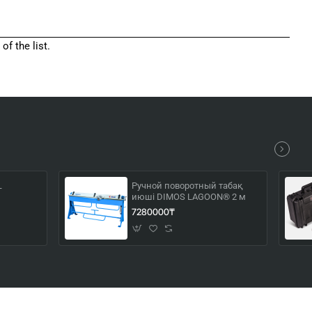
f the list.
Ручной поворотный табақ
T
июші DIMOS LAGOON® 2 м
7280000₸