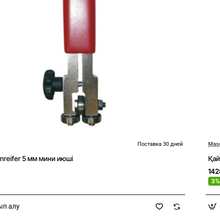
Поставка 30 дней
Mas
nreifer 5 мм мини июші
Қай
14
3%
ып алу