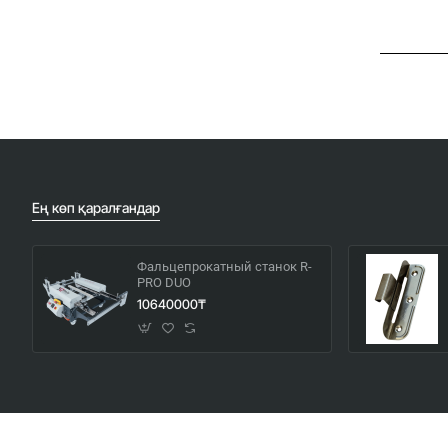
Ең көп қаралғандар
Фальцепрокатный станок R-
PRO DUO
10640000₸