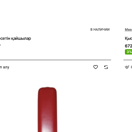
В НАЛИЧИИ
Mas
Новое
есетін қайшылар
Bestseller
₸
67
3%
п алу