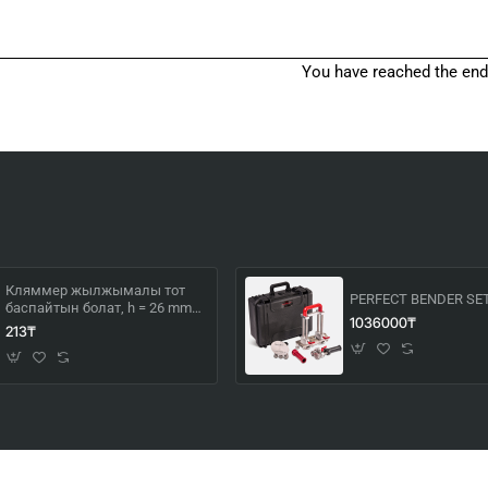
You have reached the end o
Кляммер жылжымалы тот
PERFECT BENDER SE
баспайтын болат, h = 26 mm
1036000₸
фальц
213₸