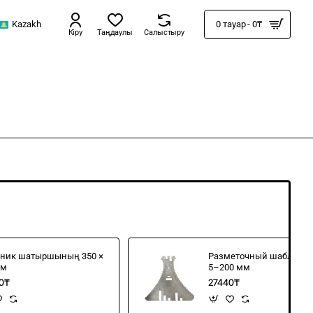
Kazakh
0 тауар - 0₸
Кіру
Таңдаулы
Салыстыру
ьник шатыршының 350 ×
Разметочный шаблон "M
мм
5–200 мм
0₸
27440₸