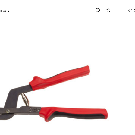
п алу