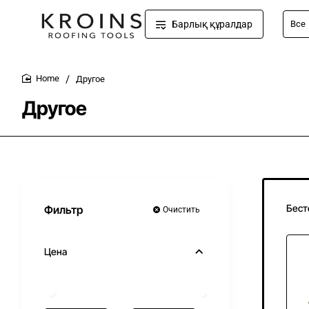
Барлық құралдар
Все
Напр
киянк
Другое
home
Другое
Бест
Фильтр
Очистить
Цена