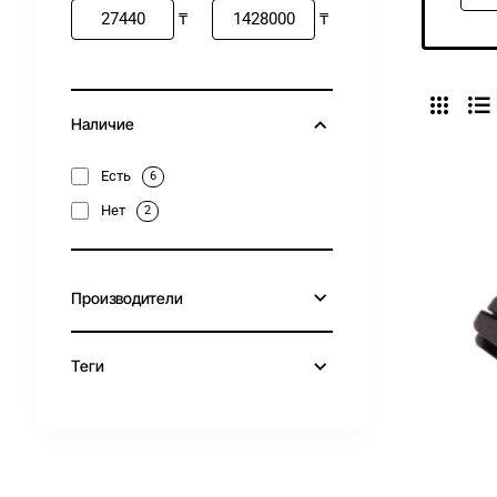
₸
₸
Наличие
Есть
6
Нет
2
Производители
Теги