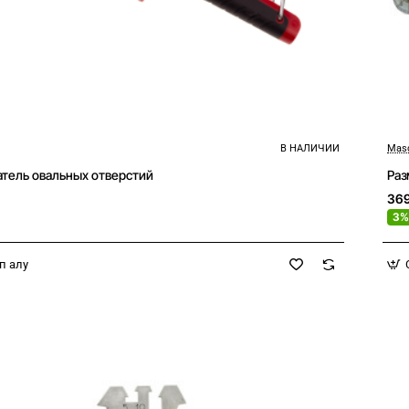
В НАЛИЧИИ
Mas
Новое
тель овальных отверстий
Раз
36
3%
п алу