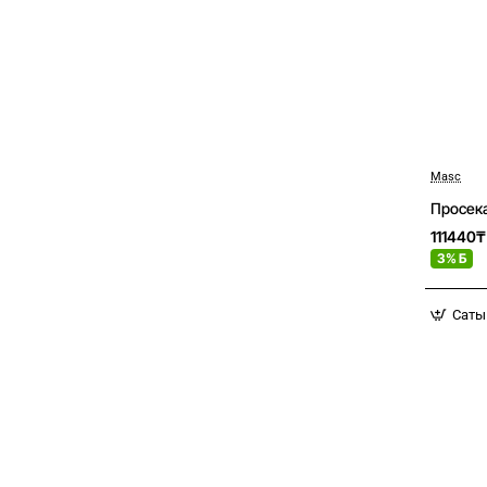
Masc
Просека
111440₸
3% Б
Саты