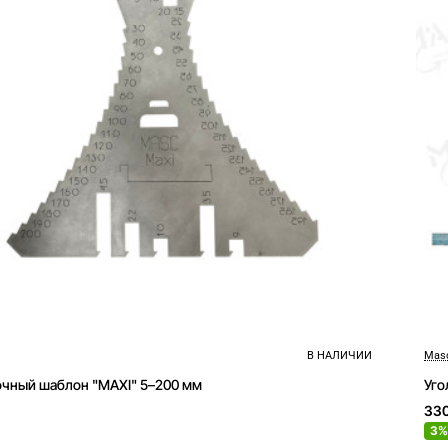
В НАЛИЧИИ
Mas
Новое
очный шаблон "MAXI" 5–200 мм
Уго
33
3%