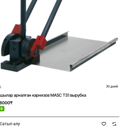
c
30 дней
шылар арналған карнизов MASC TS1 вырубка
28000₸
 Б
Сатып алу