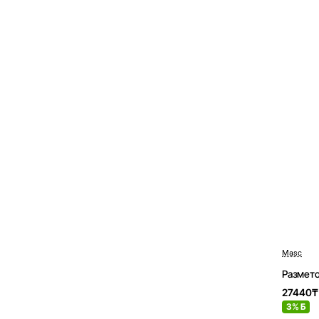
Masc
Размет
27440₸
3% Б