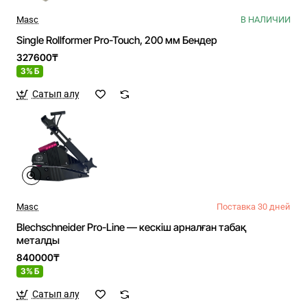
Masc
В НАЛИЧИИ
Single Rollformer Pro-Touch, 200 мм Бендер
327600₸
3% Б
Сатып алу
Masc
Поставка 30 дней
Blechschneider Pro-Line — кескіш арналған табақ
металды
840000₸
3% Б
Сатып алу