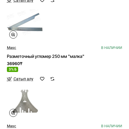
Сатып алу
Masc
В НАЛИЧИИ
Разметочный угломер 250 мм "малка"
36960₸
3% Б
Сатып алу
Masc
В НАЛИЧИИ