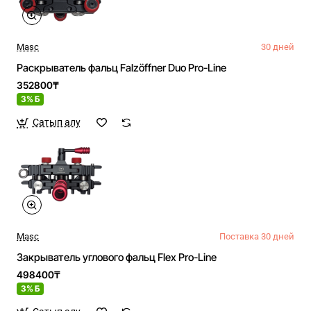
Masc
30 дней
Раскрыватель фальц Falzöffner Duo Pro-Line
352800₸
3% Б
Сатып алу
Masc
Поставка 30 дней
Закрыватель углового фальц Flex Pro-Line
498400₸
3% Б