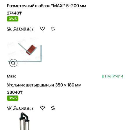
Разметочный шаблон "MAXI" 5–200 мм
27440₸
3% Б
Сатып алу
Masc
В НАЛИЧИИ
Угольник шатыршының 350 × 180 мм
33040₸
3% Б
Сатып алу