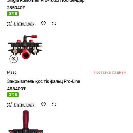
Single Rollformer Pro-Touch 100 Бендер
285040₸
3% Б
Сатып алу
Masc
Поставка 30 дней
Закрыватель қос тік фальц Pro-Line
498400₸
3% Б
Сатып алу