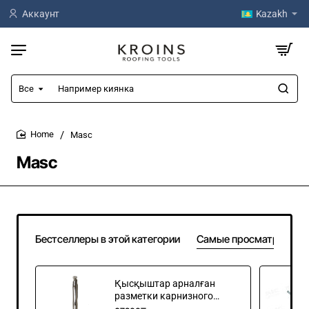
Аккаунт
Kazakh
Все
Например
киянка
Masc
home
Masc
Бестселлеры в этой категории
Самые просматривае
Қысқыштар арналған
разметки карнизного
выреза "Мысик"