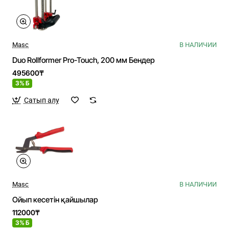
Masc
В НАЛИЧИИ
Duo Rollformer Pro-Touch, 200 мм Бендер
495600₸
3% Б
Сатып алу
Masc
В НАЛИЧИИ
Ойып кесетін қайшылар
112000₸
3% Б