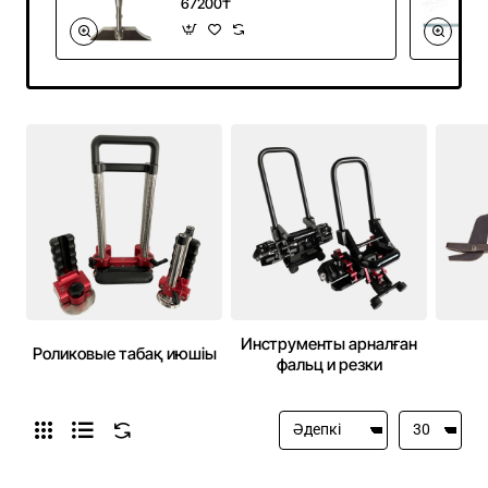
67200₸
Инструменты арналған
Роликовые табақ июшіы
фальц и резки