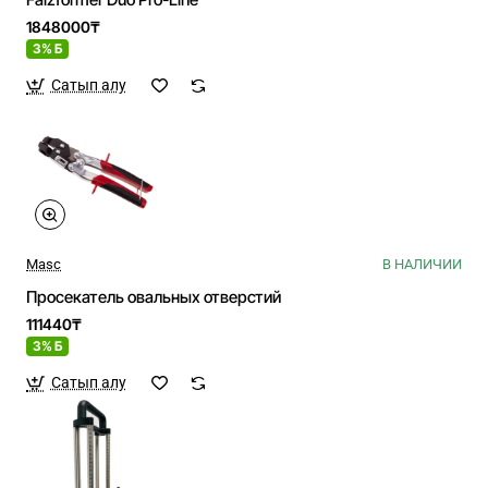
1848000₸
3% Б
Сатып алу
Masc
В НАЛИЧИИ
Просекатель овальных отверстий
111440₸
3% Б
Сатып алу