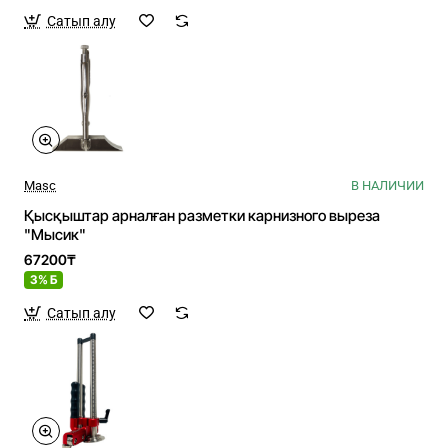
Сатып алу
Masc
В НАЛИЧИИ
Қысқыштар арналған разметки карнизного выреза
"Мысик"
67200₸
3% Б
Сатып алу