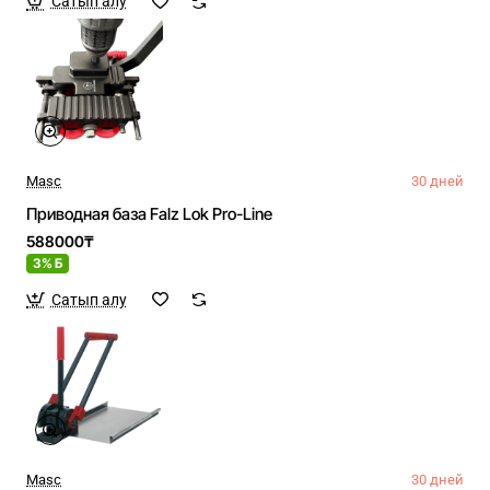
Сатып алу
Masc
30 дней
Приводная база Falz Lok Pro-Line
588000₸
3% Б
Сатып алу
Masc
30 дней