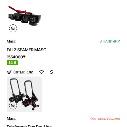
Masc
В НАЛИЧИИ
FALZ SEAMER MASC
1554000₸
3% Б
Сатып алу
Masc
Поставка 30 дней
Falzformer Duo Pro-Line