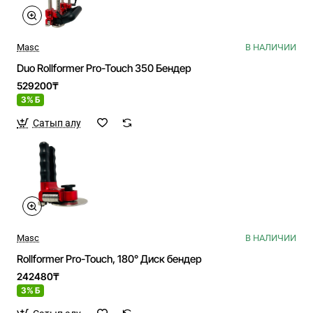
Masc
В НАЛИЧИИ
Duo Rollformer Pro-Touch 350 Бендер
529200₸
3% Б
Сатып алу
Masc
В НАЛИЧИИ
Rollformer Pro-Touch, 180° Диск бендер
242480₸
3% Б