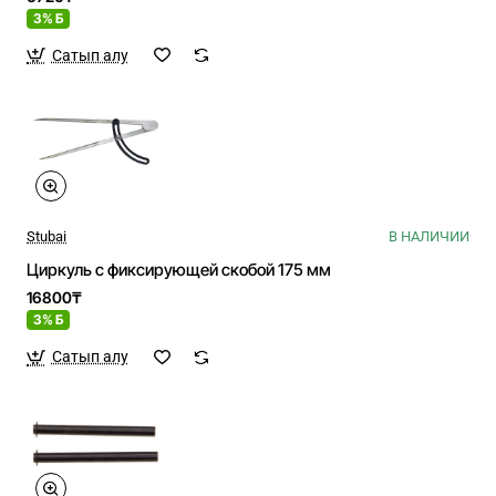
3% Б
Сатып алу
Stubai
В НАЛИЧИИ
Циркуль с фиксирующей скобой 175 мм
16800₸
3% Б
Сатып алу