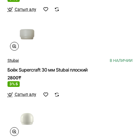
Сатып алу
Stubai
В НАЛИЧИИ
Боёк Supercraft 30 мм Stubai плоский
2800₸
3% Б
Сатып алу