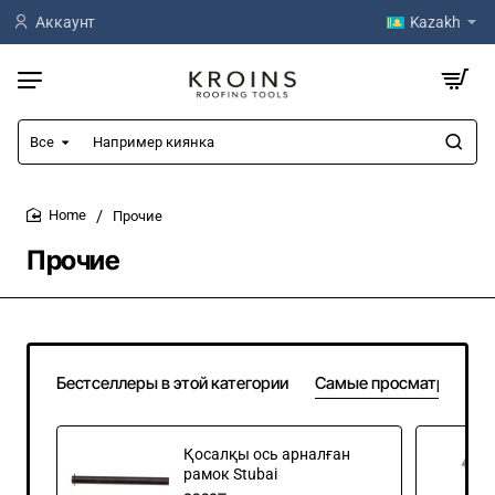
Аккаунт
Kazakh
Все
Например
киянка
Прочие
home
Прочие
Бестселлеры в этой категории
Самые просматривае
Қосалқы ось арналған
рамок Stubai