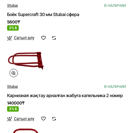
Stubai
В НАЛИЧИИ
Боёк Supercraft 30 мм Stubai сфера
5600₸
3% Б
Сатып алу
Stubai
В НАЛИЧИИ
Карнизная жақтау арналған жабуға капельника 2 номер
140000₸
3% Б
Сатып алу