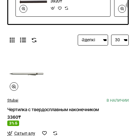
3920₸
Stubai
В НАЛИЧИИ
Чертилка с твердосплавным наконечником
3360₸
3% Б
Сатып алу