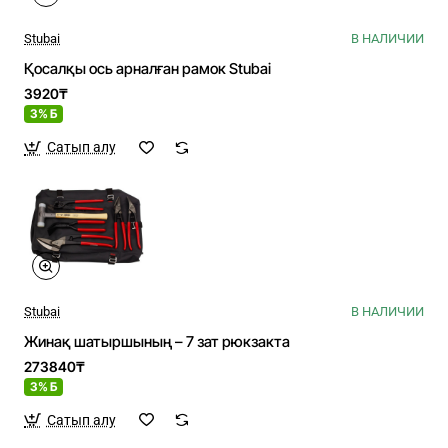
Stubai
В НАЛИЧИИ
Қосалқы ось арналған рамок Stubai
3920₸
3% Б
Сатып алу
Stubai
В НАЛИЧИИ
Жинақ шатыршының – 7 зат рюкзакта
273840₸
3% Б
Сатып алу