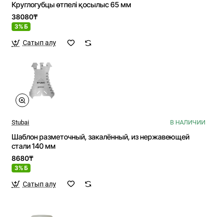
Круглогубцы өтпелі қосылыс 65 мм
38080₸
3% Б
Сатып алу
Stubai
В НАЛИЧИИ
Шаблон разметочный, закалённый, из нержавеющей
стали 140 мм
8680₸
3% Б
Сатып алу