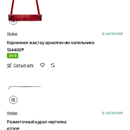
Stubai
В НАЛИЧИИ
Карнизная жақтау арналған ию капельника
134400₸
3% Б
Сатып алу
Stubai
В НАЛИЧИИ
Разметочный құрал чертилка
6720₸