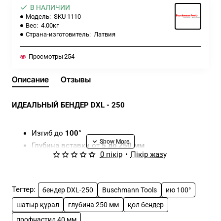
В НАЛИЧИИ
Модель:
SKU 1110
Вес:
4.00кг
Страна-изготовитель:
Латвия
Просмотры
254
Описание
Отзывы
ИДЕАЛЬНЫЙ БЕНДЕР DXL - 250
Изгиб до
100°
Глубина вставки от
5 до 250 мм
0 пікір
•
Пікір жазу
Толщина материала до
0,8 мм
Салмақ:
4 кг
Радиусы гибочных валков:
0,7 мм
Тегтер:
бендер DXL-250
Buschmann Tools
ию 100°
Расстояние между осями 45 мм позволяет гнуть
шатыр құрал
глубина 250 мм
қол бендер
профилированный материал до 40 мм.
Простота в обращении, идеальное скольжение и
профнастил 40 мм