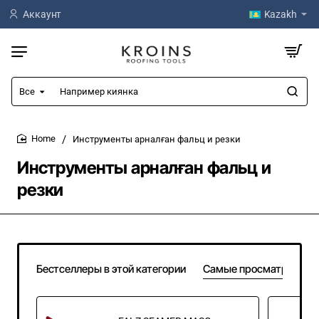
Аккаунт
Kazakh
Все
Например
киянка
Инструменты арналған фальц и резки
home
Инструменты арналған фальц и
резки
Бестселлеры в этой категории
Самые просматривае