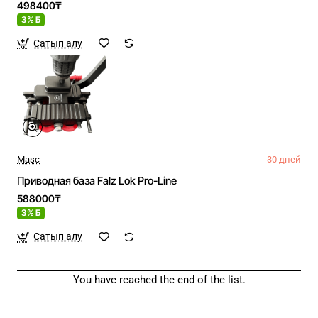
498400₸
3% Б
Сатып алу
Masc
30 дней
Приводная база Falz Lok Pro-Line
588000₸
3% Б
Сатып алу
You have reached the end of the list.