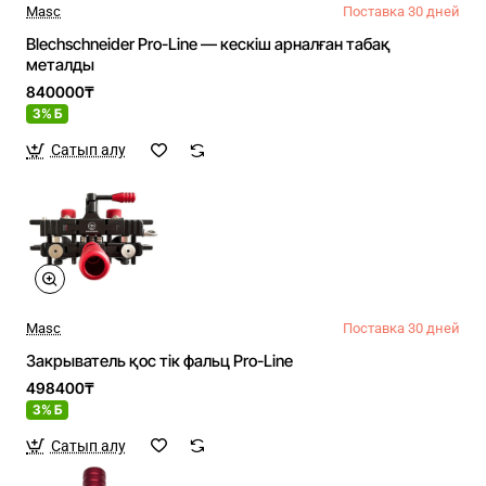
Masc
Поставка 30 дней
Blechschneider Pro-Line — кескіш арналған табақ
металды
840000₸
3% Б
Сатып алу
Masc
Поставка 30 дней
Закрыватель қос тік фальц Pro-Line
498400₸
3% Б
Сатып алу