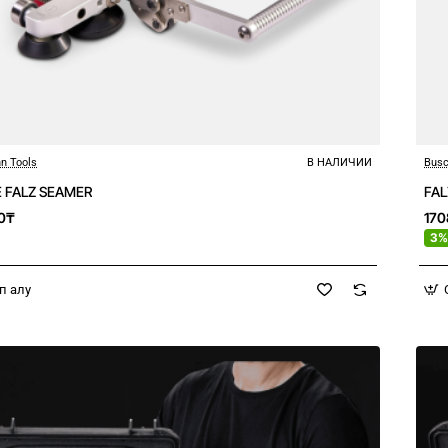
n Tools
В НАЛИЧИИ
Busc
 FALZ SEAMER
FAL
0₸
17
3%
п алу