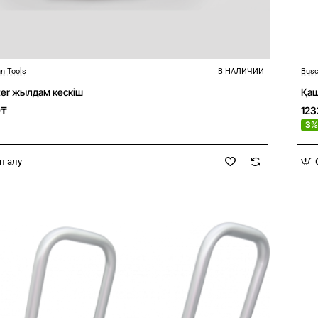
n Tools
В НАЛИЧИИ
Busc
Новое
tter жылдам кескіш
Қаш
0₸
12
3%
п алу