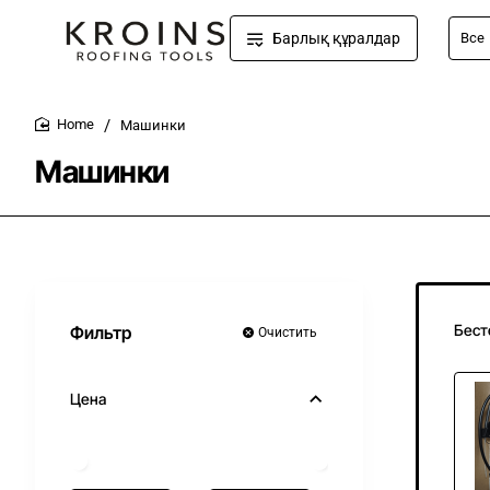
Барлық құралдар
Все
Напр
киянк
Машинки
home
Машинки
Бест
Фильтр
Очистить
Цена