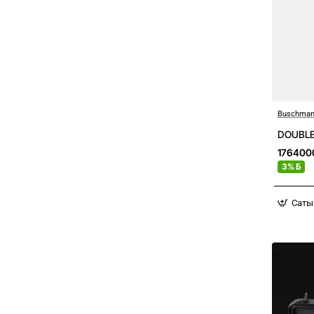
Buschman
DOUBLE
176400
3% Б
Саты