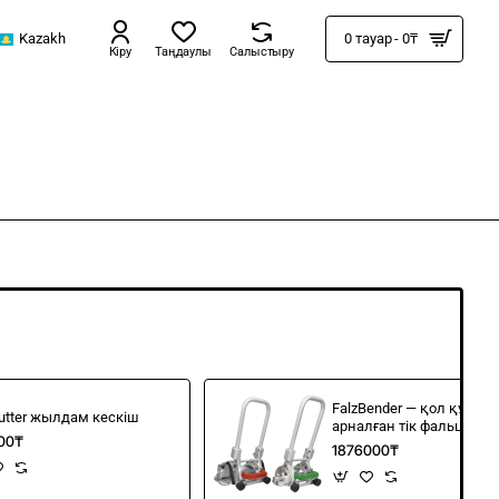
Kazakh
0 тауар - 0₸
Кіру
Таңдаулы
Салыстыру
FalzBender — қол құрал
Cutter жылдам кескіш
арналған тік фальцты
00₸
профильдеу
1876000₸