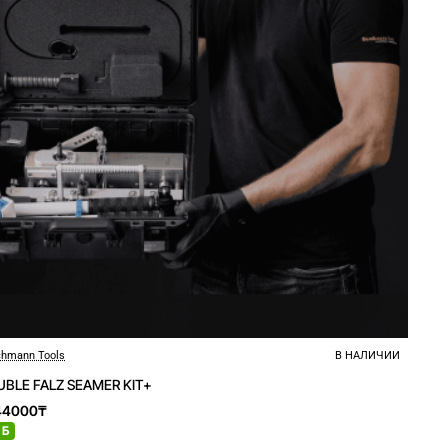
hmann Tools
В НАЛИЧИИ
BLE FALZ SEAMER KIT+
44000₸
 Б