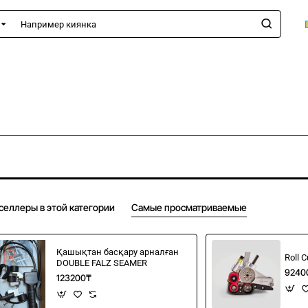
имер
а
селлеры в этой категории
Самые просматриваемые
Қашықтан басқару арналған
Roll 
DOUBLE FALZ SEAMER
9240
123200₸