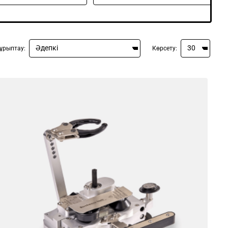
ұрыптау:
Көрсету: