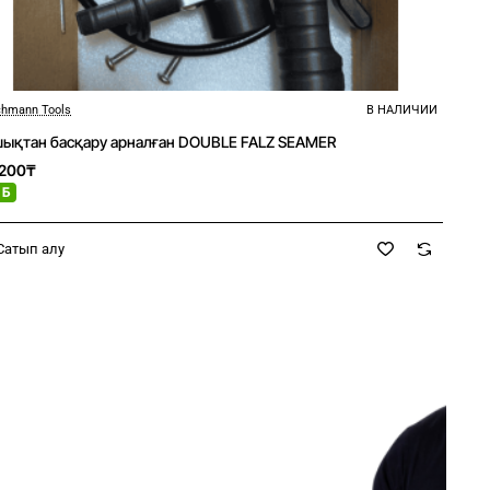
hmann Tools
В НАЛИЧИИ
Новое
ықтан басқару арналған DOUBLE FALZ SEAMER
3200₸
 Б
Сатып алу