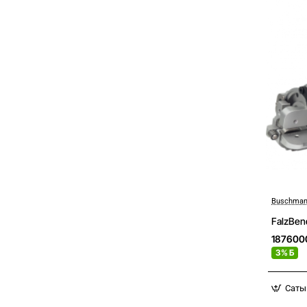
Buschman
FalzBen
187600
3% Б
Саты