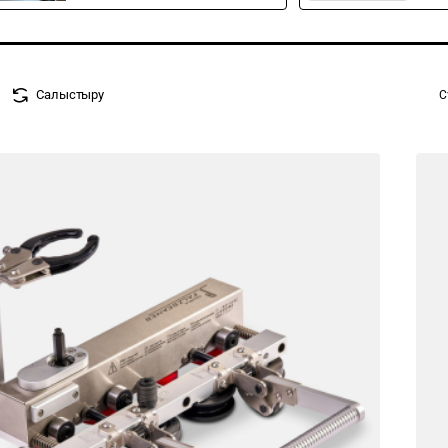
Салыстыру
С