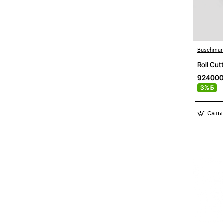
Buschman
Roll Cu
92400
3% Б
Саты