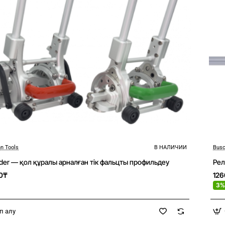
n Tools
В НАЛИЧИИ
Busc
der — қол құралы арналған тік фальцты профильдеу
Рел
0₸
12
3%
п алу