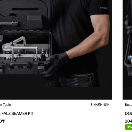
n Tools
В НАЛИЧИИ
Busc
 FALZ SEAMER KIT
DOU
0₸
20
3%