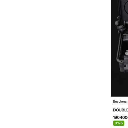
Buschman
DOUBLE
190400
3% Б