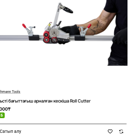
hmann Tools
ьсті бағыттағыш арналған кескіша Roll Cutter
6000₸
 Б
Сатып алу