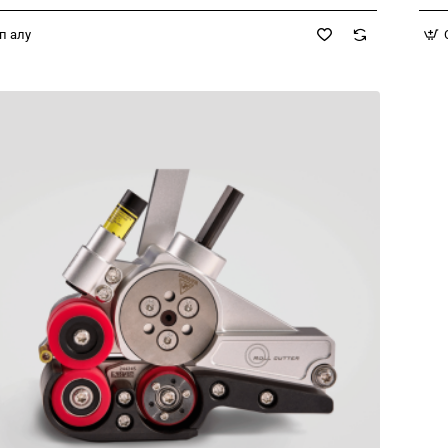
п алу