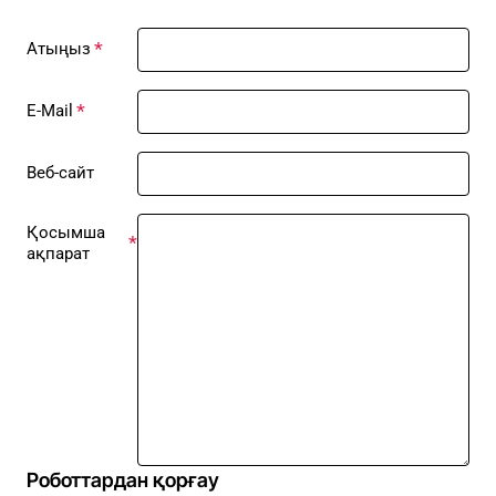
Атыңыз
E-Mail
Веб-сайт
Қосымша
ақпарат
Роботтардан қорғау