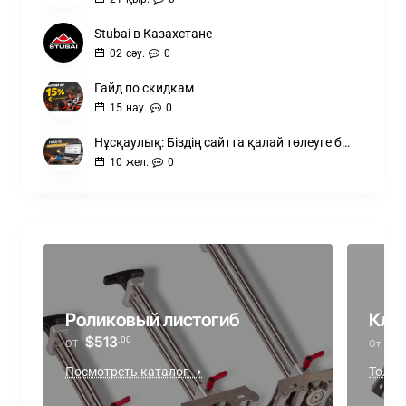
Stubai в Казахстане
02
сәу.
0
Гайд по скидкам
15
нау.
0
Нұсқаулық: Біздің сайтта қалай төлеуге болады
10
жел.
0
Роликовый листогиб
Кля
$513
$6
.00
ОТ
От
Посмотреть каталог ➝
Толы