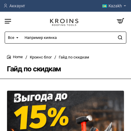
Аккаунт
Kazakh
Все
Например
киянка
Кроинс блог
Гайд по скидкам
home
Гайд по скидкам
15
нау.