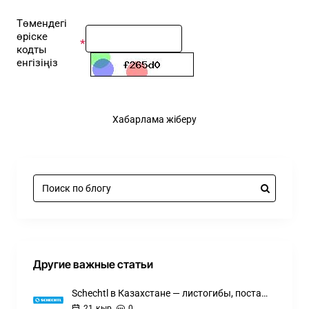
Төмендегі
өріске
кодты
енгізіңіз
Хабарлама жіберу
Другие важные статьи
Schechtl в Казахстане — листогибы, поставка, гарантия, запчасти | kroins.kz
21
қыр.
0