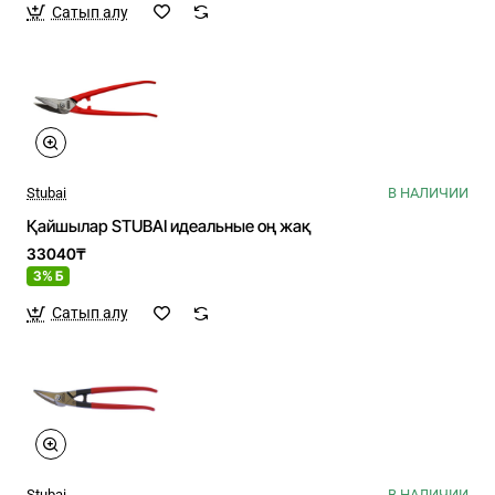
Сатып алу
Stubai
В НАЛИЧИИ
Қайшылар STUBAI идеальные оң жақ
33040₸
3% Б
Сатып алу
Stubai
В НАЛИЧИИ