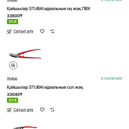
Қайшылар STUBAI идеальные оң жақ ПВХ
33600₸
3% Б
Сатып алу
Stubai
В НАЛИЧИИ
Қайшылар STUBAI идеальные сол жақ
33040₸
3% Б
Сатып алу