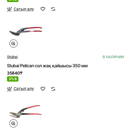
Сатып алу
Stubai
В НАЛИЧИИ
Stubai Pelican сол жақ қайшысы 350 мм
35840₸
3% Б
Сатып алу