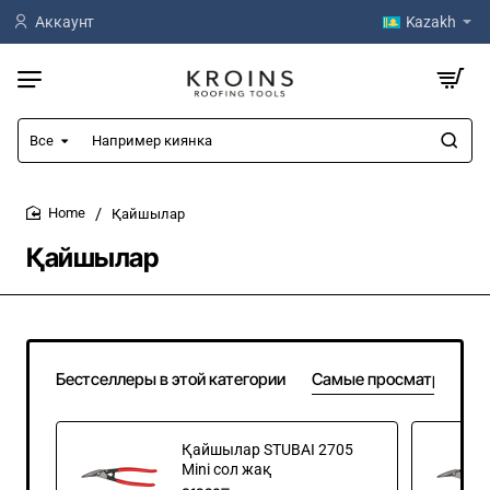
Аккаунт
Kazakh
Все
Например
киянка
Қайшылар
home
Қайшылар
Бестселлеры в этой категории
Самые просматривае
Қайшылар STUBAI 2705
Mini сол жақ