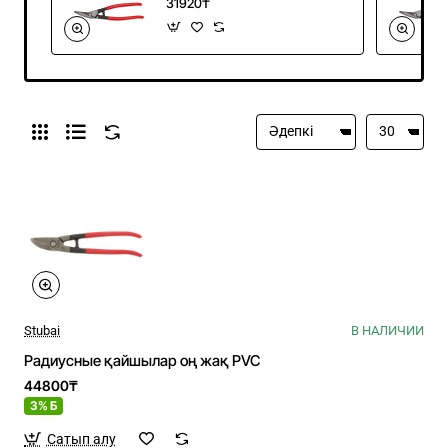
31920₸
Stubai
В НАЛИЧИИ
Радиусные қайшылар оң жақ PVC
44800₸
3% Б
Сатып алу