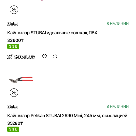
Stubai
В НАЛИЧИИ
Қайшылар STUBAI идеальные сол жақ ПВХ
33600₸
3% Б
Сатып алу
Stubai
В НАЛИЧИИ
Қайшылар Pelikan STUBAI 2690 Mini, 245 мм, с изоляцией
35280₸
3% Б