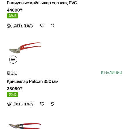
Радиусные қайшылар сол жақ PVC
44800₸
3% Б
Сатып алу
Stubai
В НАЛИЧИИ
Қайшылар Pelican 350 мм
38080₸
3% Б
Сатып алу