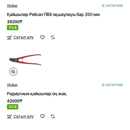
Stubai
В НАЛИЧИИ
Қайшылар Pelican ПВХ оқшаулауы бар 350 мм
39200₸
3% Б
Сатып алу
Stubai
В НАЛИЧИИ
Радиусные қайшылар оң жақ
42000₸
3% Б
Сатып алу