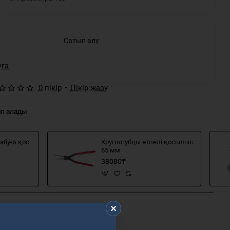
Сатып алу
уға
0 пікір
•
Пікір жазу
ып алады
абуға қос
Круглогубцы өтпелі қосылыс
65 мм
38080₸