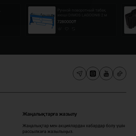
Ручной поворотный табақ
T
июші DIMOS LAGOON® 2 м
7280000₸
Жаңалықтарға жазылу
Жаңалықтар мен акциялардан хабардар болу үшін
рассылкаға жазылыңыз.