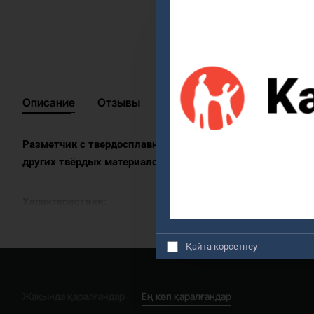
Описание
Отзывы
Разметчик с твердосплавным наконечником — точный и н
других твёрдых материалов.
Характеристики:
Форма корпуса: прямой, шестигранный
Қайта көрсетпеу
Түрі наконечника: твердосплавный (carbide tip)
Салмақ: 35 г
Жақында қаралғандар
Ең көп қаралғандар
Особенности: