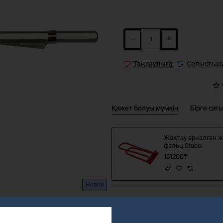
Таңдаулыға
Салыстыр
Қажет болуы мүмкін
Бірге сат
Жақтау арналған ж
фальц Stubai
151200₸
Новое
Share
Facebook
X
WhatsApp
Email
росы?