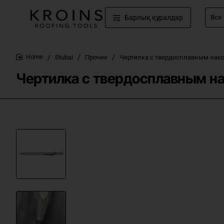
Барлық құралдар
Все
Напр
киянк
Stubai
Прочие
Чертилка с твердосплавным нак
home
Чертилка с твердосплавным н