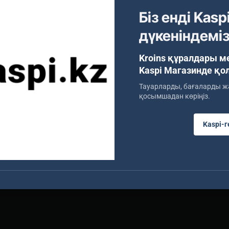
Біз енді Kasp
Тегтер:
разметчик
carbide tip
разметка металла
дүкеніндемі
шатыр құр
Kroins құралдары м
Kaspi Магазинде қо
Тауарларды, бағаларды жә
қосымшадан көріңіз.
адёжный құрал арналған разметки металла, плитки, стекла и
Kaspi-г