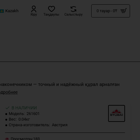
Kazakh
0 тауар - 0₸
Кіру
Таңдаулы
Салыстыру
наконечником — точный и надёжный құрал арналған
В НАЛИЧИИ
Модель:
261601
Вес:
0.04кг
Страна-изготовитель:
Австрия
Просмотры
183