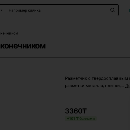
имер
а
онечником
аконечником
Разметчик с твердосплавным 
разметки металла, плитки,...
3360₸
+101 ₸ баллами