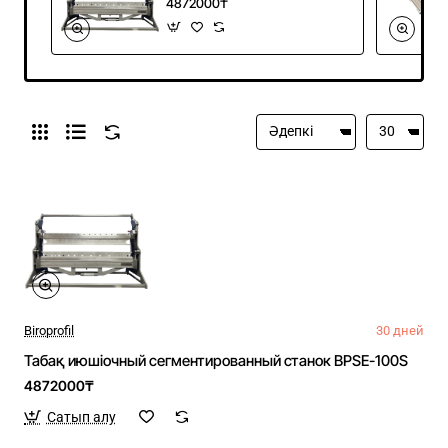
4872000₸
Biroprofil
30 дней
Табақ июшіочный сегментированный станок BPSE-100S
4872000₸
Сатып алу