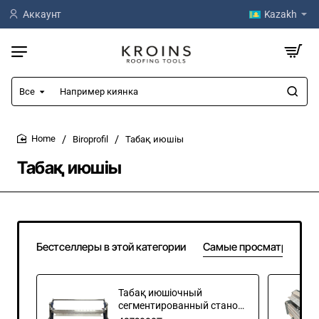
Аккаунт
Kazakh
Все
Например
киянка
Biroprofil
Табақ июшіы
home
Табақ июшіы
Бестселлеры в этой категории
Самые просматривае
Табақ июшіочный
сегментированный станок
BPSE-100S