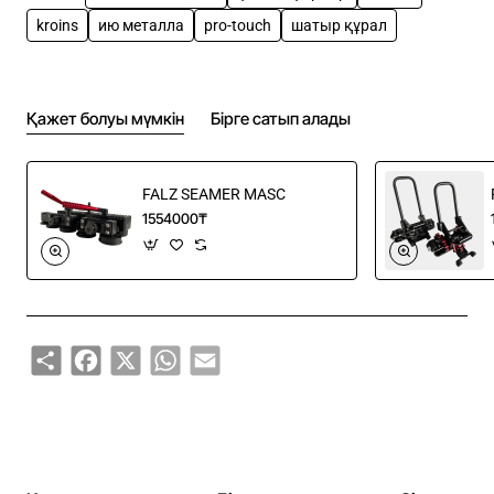
Удобная работа благодаря эргономичной ручке
kroins
ию металла
pro-touch
шатыр құрал
Pro-Touch
Увеличенное расстояние между роликами
арналған высоких профилей
Қажет болуы мүмкін
Бірге сатып алады
Глубина вставки: 5–200 мм
Гибка до 100°
Улучшенная направляющая арналған работы с
FALZ SEAMER MASC
листами
1554000₸
Применение:
Гибка шатыр и фасадных элементов
Формирование профильных швов и фальцев
Share
Facebook
X
WhatsApp
Email
Технические данные:
Ұзындығы: 280 мм
Ширина: 130 мм
Высота: 90 мм