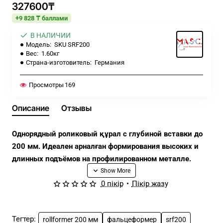
327600₸
+9 828 ₸ баллами
В НАЛИЧИИ
Модель:
SKU SRF200
Вес:
1.60кг
Страна-изготовитель:
Германия
Просмотры
169
Описание
Отзывы
Однорядный роликовый құрал с глубиной вставки до
200 мм. Идеален арналған формирования высоких и
длинных подъёмов на профилированном металле.
0 пікір
•
Пікір жазу
Преимущества и особенности:
Качественный и компактный корпус
Тегтер:
rollformer 200 мм
фальцеформер
srf200