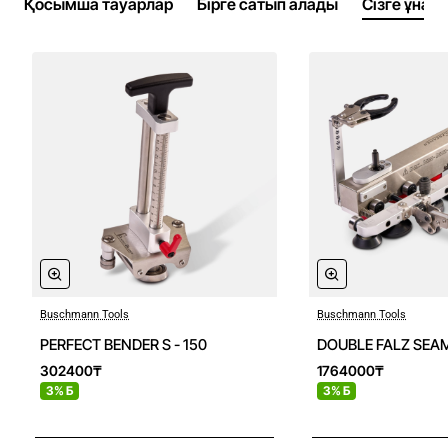
Қосымша тауарлар
Бірге сатып алады
Сізге ұнау
Buschmann Tools
Buschmann Tools
PERFECT BENDER S - 150
DOUBLE FALZ SEA
302400₸
1764000₸
3% Б
3% Б