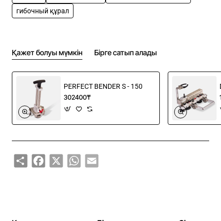
Простота в обращении, идеальное скольжение и
гибочный құрал
изгибаемость.
Поставляется в брендовой сумке от
Buschmanntools.
Қажет болуы мүмкін
Бірге сатып алады
PERFECT BENDER S - 150
302400₸
Share
Facebook
X
WhatsApp
Email