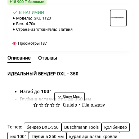
+18 900 ₸ баллами
В НАЛИЧИИ
Модель:
SKU 1120
Вес:
4.70кг
Страна-изготовитель:
Латвия
Просмотры
187
Описание
Отзывы
ИДЕАЛЬНЫЙ БЕНДЕР DXL - 350
Изгиб до
100°
Глубина вставки от
5 до 350 мм
0 пікір
•
Пікір жазу
Толщина материала до
0,8 мм
Салмақ:
4 кг
Радиусы гибочных валков:
0,7 мм
Тегтер:
бендер DXL-350
Buschmann Tools
қол бендер
Расстояние между осями 45 мм позволяет гнуть
ию 100°
глубина 350 мм
құрал арналған кровли
профилированный материал до 40 мм.