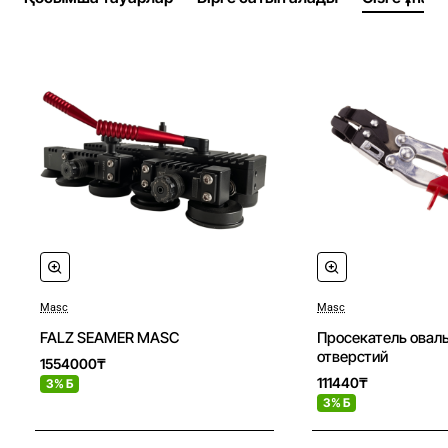
Мыс, мырыш және алюминий
0,8 мм-ге дейін
Бөлшектердің салмағы
Төменгі фальц ролигі, қара
4,55 кг
Жоғарғы фальц ролигі, қара/қызыл
5,3 кг
Жиынтықтың жалпы салмағы:
15,8 кг.
Masc
Masc
Новое
FALZ SEAMER MASC
Просекатель овал
отверстий
1554000₸
111440₸
3% Б
3% Б