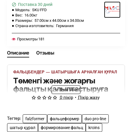
Поставка 30 дней
Модель:
SKU FFD
Вес:
16.00кг
Размеры:
57.00см x 44.00см x 34.00см
Страна-изготовитель:
Германия
Просмотры
181
Описание
Отзывы
ФАЛЬЦБЕНДЕР — ШАТЫРШЫҒА АРНАЛҒАН ҚҰРАЛ
Төменгі және жоғарғы
фальцты қалыптастыруға
арналған жиынтық
0 пікір
•
Пікір жазу
Төменгі және жоғарғы фальцты қатар
қалыптастыруға арналған кәсіби құрал.
Тегтер:
falzformer
фальцеформер
duo pro-line
Екі фальц
Төменгі және жоғарғы фальц бірден дайын қалыпқа
шатыр құрал
формирование фальц
kroins
келтіріледі.