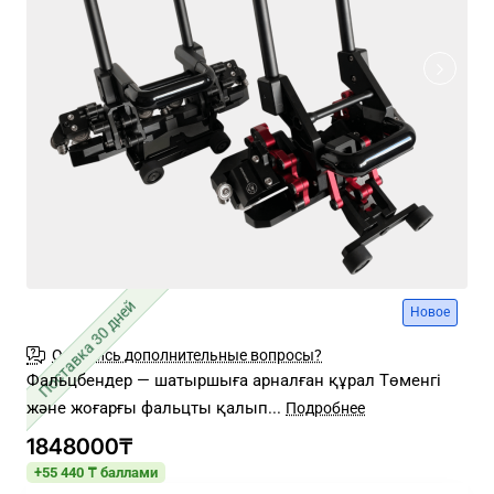
Поставка 30 дней
Новое
Остались дополнительные вопросы?
Фальцбендер — шатыршыға арналған құрал Төменгі
және жоғарғы фальцты қалып...
1848000₸
+55 440 ₸ баллами