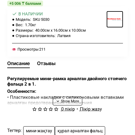
+5 006 ₸ баллами
В НАЛИЧИИ
Модель:
SKU 5030
Вес:
1.70кг
Размеры:
40.00см x 16.00см x 10.00см
Страна-изготовитель:
Латвия
Просмотры
211
Описание
Отзывы
Регулируемые мини-рамка арналған двойного стоячего
фальца 2 в 1.
Особенности:
• Пластиковые накладки с силиконовыми вставками
арналған предотвращения скольжения
• Подходит арналған радиусной кровли и
0 пікір
•
Пікір жазу
труднодоступных мест
• Удобные резеңкеленген ручки арналған комфортной
работы
• Клипса-защелка входит в комплект
Тегтер:
мини-жақтау
құрал арналған фальц