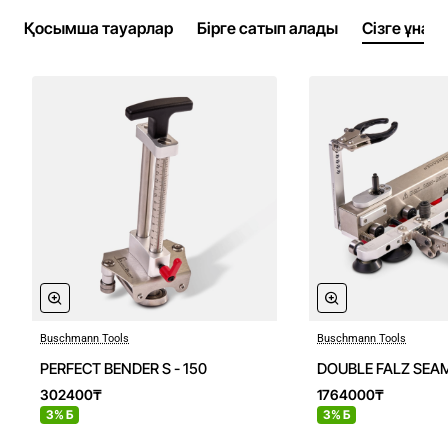
Қосымша тауарлар
Бірге сатып алады
Сізге ұнау
Buschmann Tools
Buschmann Tools
PERFECT BENDER S - 150
DOUBLE FALZ SEA
302400₸
1764000₸
3% Б
3% Б