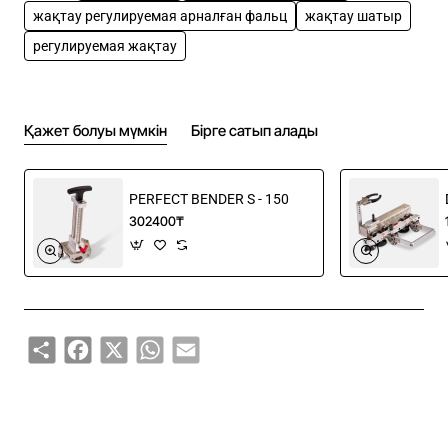
• Легкий вес — всего 1,4 кг
жақтау регулируемая арналған фальц
жақтау шатыр
Максимальная толщина материала:
Нержавеющая сталь: 0,5 мм
регулируемая жақтау
Окрашенная сталь: 0,7 мм
Медь, цинк и алюминий: 0,8 мм
Қажет болуы мүмкін
Бірге сатып алады
PERFECT BENDER S - 150
302400₸
Share
Facebook
X
WhatsApp
Email