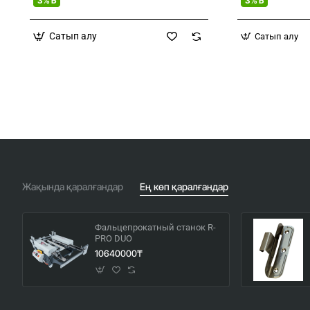
3% Б
3% Б
Сатып алу
Сатып алу
Жақында қаралғандар
Ең көп қаралғандар
Фальцепрокатный станок R-
PRO DUO
10640000₸