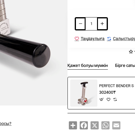
Таңдаулыға
Салыстыр
Қажет болуы мүмкін
Бірге сат
PERFECT BENDER S 
302400₸
Share
Facebook
X
WhatsApp
Email
росы?