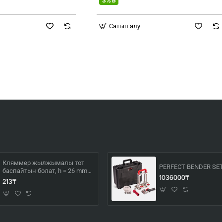
3% Б
Сатып алу
Кляммер жылжымалы тот
PERFECT BENDER SE
баспайтын болат, h = 26 mm
1036000₸
фальц
213₸