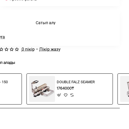
Сатып алу
уға
0 пікір
•
Пікір жазу
ып алады
- 150
DOUBLE FALZ SEAMER
1764000₸