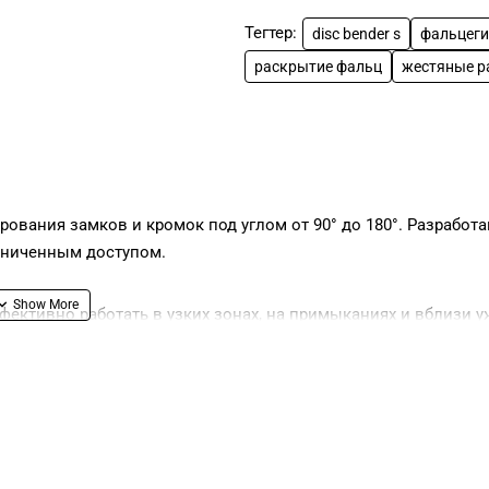
Тегтер:
disc bender s
фальцеги
раскрытие фальц
жестяные р
вания замков и кромок под углом от 90° до 180°. Разработа
раниченным доступом.
ффективно работать в узких зонах, на примыканиях и вблизи у
лла.
ет универсальность применения при работе с различными