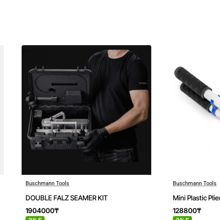
лған
.
Buschmann Tools
Buschmann Tools
DOUBLE FALZ SEAMER KIT
Mini Plastic Pl
1904000₸
128800₸