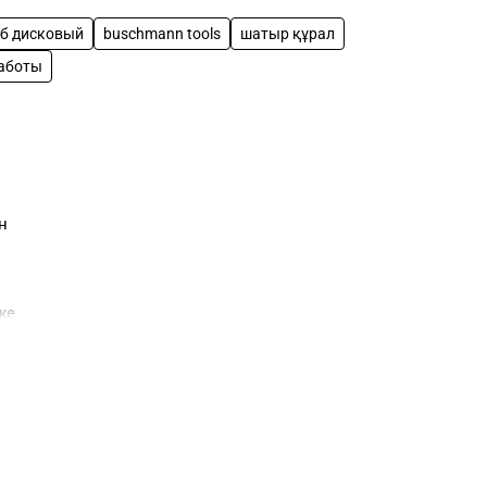
б дисковый
buschmann tools
шатыр құрал
аботы
н
же