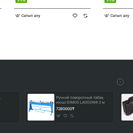
3% Б
3% Б
Сатып алу
Сатып алу
Ручной поворотный табақ
T
июші DIMOS LAGOON® 2 м
7280000₸