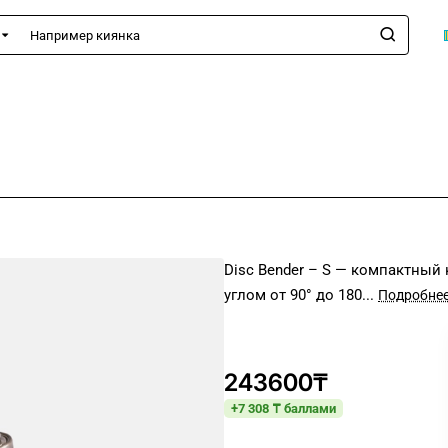
имер
а
Disc Bender – S — компактный
углом от 90° до 180...
243600₸
+7 308 ₸ баллами