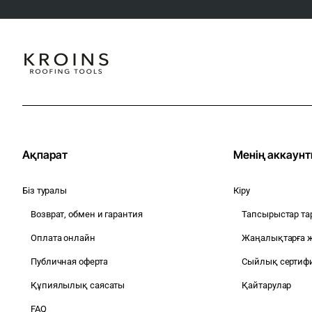
Ақпарат
Менің аккаун
Біз туралы
Кіру
Возврат, обмен и гарантия
Тапсырыстар та
Оплата онлайн
Жаңалықтарға 
Публичная оферта
Сыйлық сертиф
Құпиялылық саясаты
Қайтарулар
FAQ