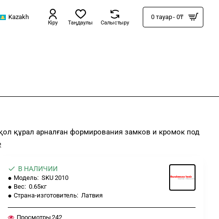
Kazakh
0 тауар - 0₸
Кіру
Таңдаулы
Салыстыру
 қол құрал арналған формирования замков и кромок под
В НАЛИЧИИ
Модель:
SKU 2010
Вес:
0.65кг
Страна-изготовитель:
Латвия
Просмотры
242