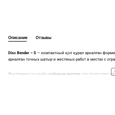
Описание
Отзывы
Disc Bender – S
— компактный қол құрал арналған формиро
арналған точных шатыр и жестяных работ в местах с ог
Инструмент оснащён
съёмным диском
, что позволяет э
смонтированных элементов без риска повреждения мета
Контролируемая глубина захода
от 8 до 30 мм
обеспечива
типами фальцев и толщинами материала.