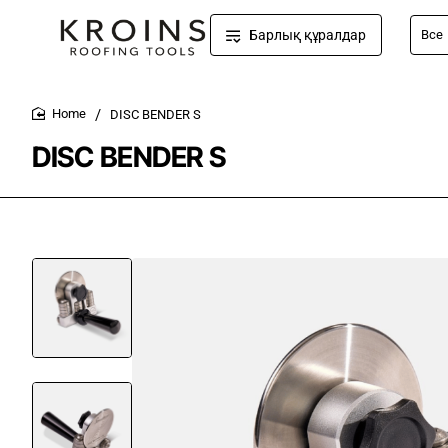
Барлық құралдар
Все
Напр
киянк
DISC BENDER S
home
DISC BENDER S