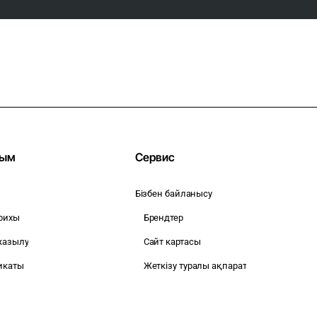
тым
Сервис
Бізбен байланысу
рихы
Брендтер
жазылу
Сайт картасы
икаты
Жеткізу туралы ақпарат