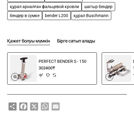
Поставляется в брендовой сумке от
құрал арналған фальцевой кровли
шатыр бендер
Buschmanntools.
бендер в сумке
bender L200
құрал Buschmann
Қажет болуы мүмкін
Бірге сатып алады
PERFECT BENDER S - 150
302400₸
Share
Facebook
X
WhatsApp
Email