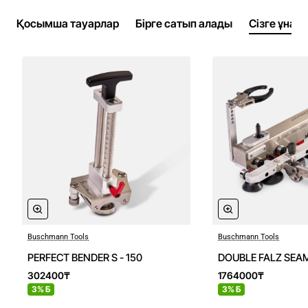
Қосымша тауарлар
Бірге сатып алады
Сізге ұнау
Buschmann Tools
Buschmann Tools
PERFECT BENDER S - 150
DOUBLE FALZ SEA
302400₸
1764000₸
3% Б
3% Б