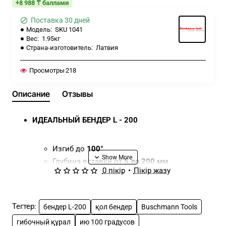
+8 988 ₸ баллами
Поставка 30 дней
Модель:
SKU 1041
Вес:
1.95кг
Страна-изготовитель:
Латвия
Просмотры
218
Описание
Отзывы
ИДЕАЛЬНЫЙ БЕНДЕР L - 200
Изгиб до
100°
Глубина вставки от
5 до 200 мм
0 пікір
•
Пікір жазу
Толщина материала до
0,8 мм
Салмақ:
1.95 кг
Радиусы гибочных валков:
0,7 мм
Тегтер:
бендер L-200
қол бендер
Buschmann Tools
Простота в обращении, идеальное
гибочный құрал
ию 100 градусов
скольжение и изгибаемость.