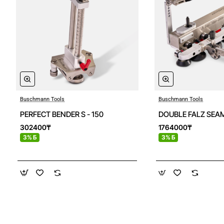
Buschmann Tools
Buschmann Tools
PERFECT BENDER S - 150
DOUBLE FALZ SEA
302400₸
1764000₸
3% Б
3% Б