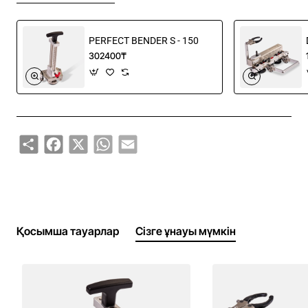
PERFECT BENDER S - 150
302400₸
Share
Facebook
X
WhatsApp
Email
Қосымша тауарлар
Сізге ұнауы мүмкін