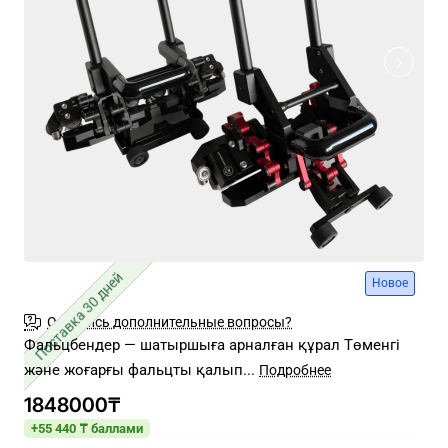
Поставка 30 дней
Новое
Остались дополнительные вопросы?
Фальцбендер — шатыршыға арналған құрал Төменгі
және жоғарғы фальцты қалып...
1848000₸
+55 440 ₸ баллами