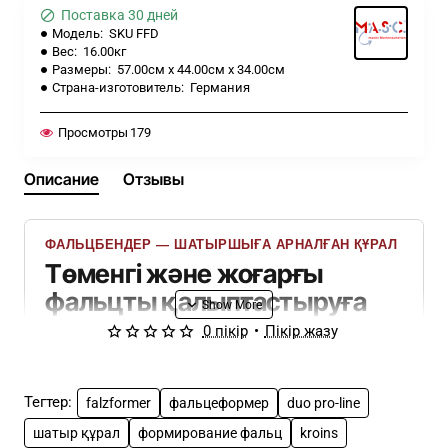
Поставка 30 дней
Модель:
SKU FFD
Вес:
16.00кг
Размеры:
57.00см x 44.00см x 34.00см
Страна-изготовитель:
Германия
Просмотры
179
Описание
Отзывы
ФАЛЬЦБЕНДЕР — ШАТЫРШЫҒА АРНАЛҒАН ҚҰРАЛ
Төменгі және жоғарғы
фальцты қалыптастыруға
арналған жиынтық
0 пікір
•
Пікір жазу
Төменгі және жоғарғы фальцты қатар
қалыптастыруға арналған кәсіби құрал.
Тегтер:
falzformer
фальцеформер
duo pro-line
Екі фальц
Төменгі және жоғарғы фальц бірден дайын қалыпқа
шатыр құрал
формирование фальц
kroins
келтіріледі.