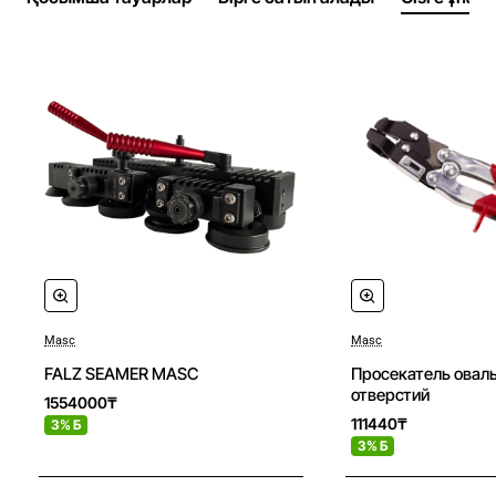
Мыс, мырыш және алюминий
0,8 мм-ге дейін
Бөлшектердің салмағы
Төменгі фальц ролигі, қара
4,55 кг
Жоғарғы фальц ролигі, қара/қызыл
5,3 кг
Жиынтықтың жалпы салмағы:
15,8 кг.
Masc
Masc
Новое
FALZ SEAMER MASC
Просекатель овал
отверстий
1554000₸
111440₸
3% Б
3% Б