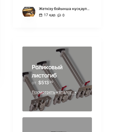
Жеткізу бойынша нұсқаулық
17
қар.
0
Роликовый
листогиб
$513
.00
ОТ
Посмотреть каталог ➝