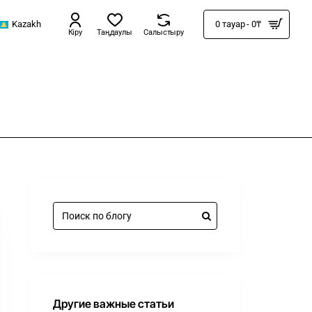
Kazakh
0 тауар - 0₸
Кіру
Таңдаулы
Салыстыру
Другие важные статьи