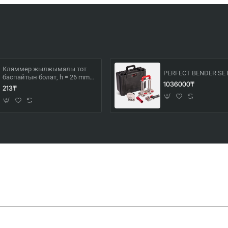
Кляммер жылжымалы тот
PERFECT BENDER SE
баспайтын болат, h = 26 mm
1036000₸
фальц
213₸