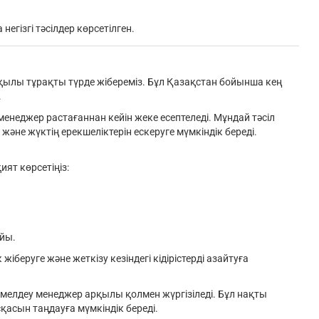
егізгі тәсілдер көрсетілген.
ылы тұрақты түрде жібереміз. Бұл Қазақстан бойынша кең
.
менеджер растағаннан кейін жеке есептеледі. Мұндай тәсіл
және жүктің ерекшеліктерін ескеруге мүмкіндік береді.
ият көрсетіңіз:
айы.
іберуге және жеткізу кезіндегі кідірістерді азайтуға
емелдеу менеджер арқылы қолмен жүргізіледі. Бұл нақты
қасын таңдауға мүмкіндік береді.