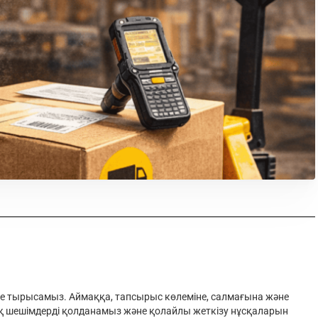
етуге тырысамыз. Аймаққа, тапсырыс көлеміне, салмағына және
ық шешімдерді қолданамыз және қолайлы жеткізу нұсқаларын