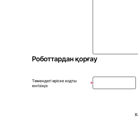
Роботтардан қорғау
Төмендегі өріске кодты
енгізіңіз
Х