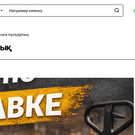
имер
а
ынша нұсқаулық
лық