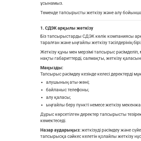
ұсынамыз.
Төменде тапсырысты жеткізу және алу бойынша н
1. СДЭК арқылы жеткізу
Біз тапсырыстарды СДЭК көлік компаниясы арқ
таралған және ыңғайлы жеткізу тәсілдерінің бірі
Жеткізу құны мен мерзімі тапсырыс рәсімделіп, 
нақты габариттерді, салмақты, жеткізу қаласын 
Маңызды:
Тапсырыс рәсімдеу кезінде келесі деректерді мұқ
алушының аты-жөні;
байланыс телефоны;
алу қаласы;
ыңғайлы беру пункті немесе жеткізу мекенж
Дұрыс көрсетілген деректер тапсырысты тезірек ж
көмектеседі.
Назар аударыңыз:
жеткізуді рәсімдеу және сүй
тапсырысқа сәйкес келетін қолайлы жеткізу нұс