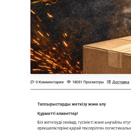
0 Комментарии
18031 Просмотры
Доставка
Тапсырыстарды жеткізу және алу
Құрметті клиенттер!
Біз жеткізуді сенімді, түсінікті және ыңғайлы 
ерекшеліктеріне қарай тексерілген логистикал