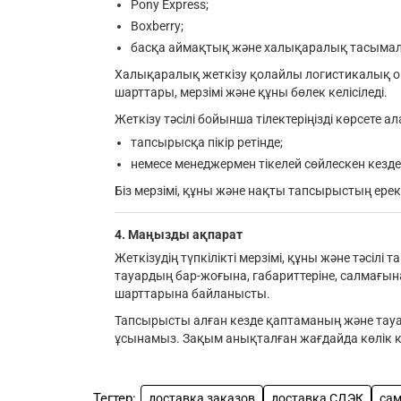
Pony Express;
Boxberry;
басқа аймақтық және халықаралық тасыма
Халықаралық жеткізу қолайлы логистикалық опе
шарттары, мерзімі және құны бөлек келісіледі.
Жеткізу тәсілі бойынша тілектеріңізді көрсете ал
тапсырысқа пікір ретінде;
немесе менеджермен тікелей сөйлескен кезде
Біз мерзімі, құны және нақты тапсырыстың ер
4. Маңызды ақпарат
Жеткізудің түпкілікті мерзімі, құны және тәсіл
тауардың бар-жоғына, габариттеріне, салмағын
шарттарына байланысты.
Тапсырысты алған кезде қаптаманың және тауар
ұсынамыз. Зақым анықталған жағдайда көлік к
Тегтер:
доставка заказов
доставка СДЭК
са