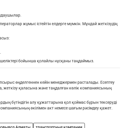
лдаушылар.
раторлар жұмыс істейтін елдерге мүмкін. Мұндай жеткізудің
асыз:
.
екшеліктері бойынша қолайлы нұсқаны таңдаймыз.
і тапсырыс өңделгеннен кейін менеджермен расталады. Есептеу
а, жеткізу қаласына және таңдалған көлік компаниясының
дың бүтіндігін алу құжаттарына қол қоймас бұрын тексеруді
омпаниясының өкілімен акт немесе шағым рәсімдеу қажет.
мовывоз Алматы
транспортные компании