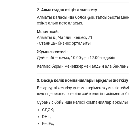
2. Алматыдан өзіңіз алып кету
Алматы қаласында болсаңыз, тапсырысты менед
өзіңіз алып кете аласыз.
Мекенжай:
Алматы қ., Чаплин көшесі, 71
«Станица» бизнес орталығы
Жұмыс кестесі:
Дүйсенбі — жұма, 10:00-ден 17:00-ге дейін
Келмес бұрын менеджермен алдын ала байланы
3. Басқа көлік компаниялары арқылы жеткізу
Біз әртүрлі жеткізу қызметтерімен жұмыс істей
жүктің ерекшеліктеріне сай келетін тәсілмен жі
Сұраныс бойынша келесі компаниялар арқылы ж
СДЭК;
DHL;
FedEx;