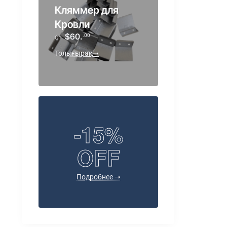
Кляммер для
Кровли
$60.
.00
От
Толығырақ➝
-15%
OFF
Подробнее ➝