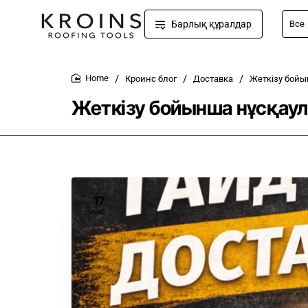
Барлық құралдар
Все
Напр
киянк
Кроинс блог
Доставка
Жеткізу бой
home
Жеткізу бойынша нұсқау
17
қар.