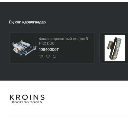
Ең көп қаралғандар
Фальцепрокатный станок R-
PRO DUO
10640000₸