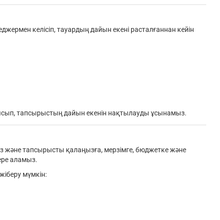
жермен келісіп, тауардың дайын екені расталғаннан кейін
сып, тапсырыстың дайын екенін нақтылауды ұсынамыз.
міз және тапсырысты қалаңызға, мерзімге, бюджетке және
бере аламыз.
іберу мүмкін: